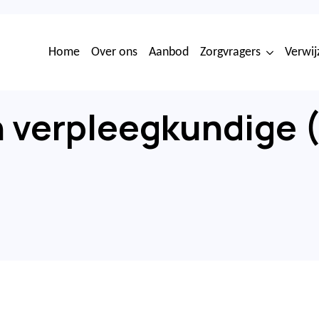
Home
Over ons
Aanbod
Zorgvragers
Verwij
h verpleegkundige (