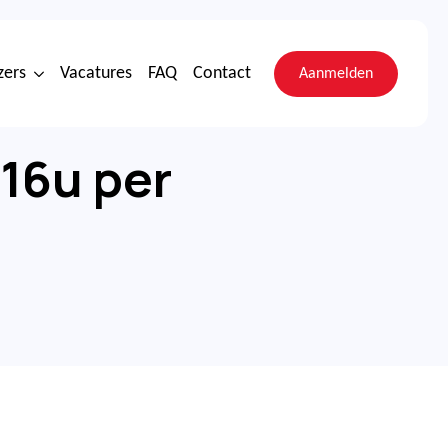
zers
Vacatures
FAQ
Contact
Aanmelden
16u per